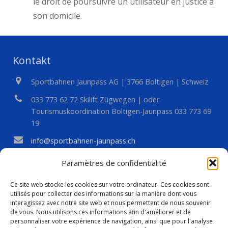
le droit de poursuivre un utilisateur en justice à
son domicile.
Kontakt
Sportbahnen Jaunpass AG | 3766 Boltigen | Schweiz
033 773 62 72 Skilift Zügwegen | oder
Tourismuskoordination Boltigen-Jaunpass 033 773 69
19
info@sportbahnen-jaunpass.ch
Paramètres de confidentialité
Ce site web stocke les cookies sur votre ordinateur. Ces cookies sont
utilisés pour collecter des informations sur la manière dont vous
interagissez avec notre site web et nous permettent de nous souvenir
de vous. Nous utilisons ces informations afin d'améliorer et de
Anmeldungen Skischule
personnaliser votre expérience de navigation, ainsi que pour l'analyse