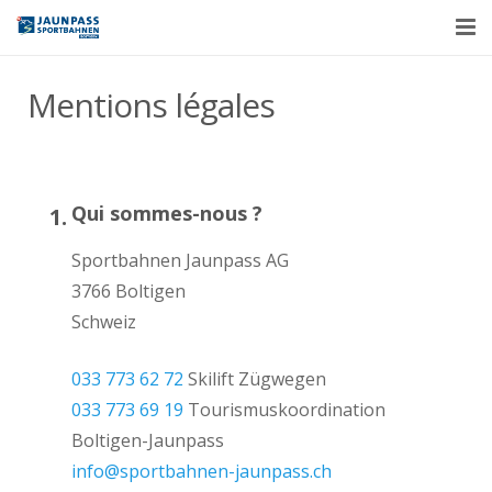
Actuel
Mentions légales
École de ski
Restauration et logement
Qui sommes-nous ?
Contacte
Sportbahnen Jaunpass AG
Á propos de nous
3766 Boltigen
Schweiz
Français
033 773 62 72
Skilift Zügwegen
033 773 69 19
Tourismuskoordination
Boltigen-Jaunpass
info@sportbahnen-jaunpass.ch