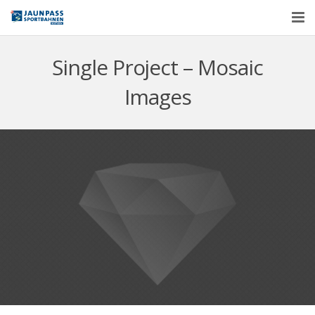
Aktuell
Single Project – Mosaic
Skischule
Images
Essen & Schlafen
Kontakt
Über uns
Deutsch