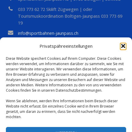
033 773 62 72 Skilift Zügwegen | oder
Tourismuskoordination Boltigen-Jaunpass 033 773 69
19
info@sportbahnen-jaunpass.ch
Privatspähreeinstellungen
Diese Website speichert Cookies auf Ihrem Computer. Diese Cookies
werden verwendet, um Informationen darüber zu sammeln, wie Sie mit
unserer Website interagieren. Wir verwenden diese Informationen, um
Ihre Browser-Erfahrung zu verbessern und anzupassen, sowie für
Anmeldungen Skischule
Analysen und Messungen zu unseren Besuchern auf dieser Website und
anderen Medien. Weitere Informationen zu den von uns verwendeten
Cookies finden Sie in unseren Datenschutzbestimmungen.
Schweizer Skischule Jaunpass, direkt vor Ort:
Skischulbüro beim Zügwegen Lift, jeweils 09.50 und
Wenn Sie ablehnen, werden Ihre Informationen beim Besuch dieser
12.50 Uhr
Website nicht erfasst. Ein einzelnes Cookie wird in Ihrem Browser
gesetzt, um daran zu erinnern, dass Sie nicht nachverfolgt werden
079 455 75 55
möchten.
skischule@sportbahnen-jaunpass.ch